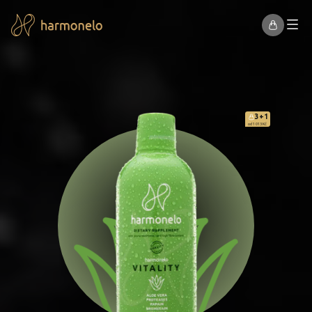
3+1
od 1 013 Kč