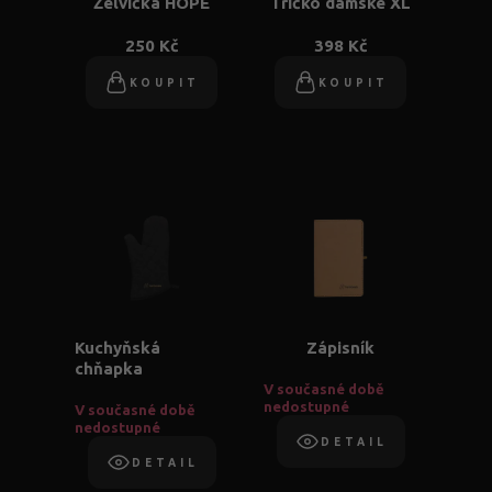
Želvička HOPE
Tričko dámské XL
250 Kč
398 Kč
KOUPIT
KOUPIT
Kuchyňská
Zápisník
chňapka
V současné době
nedostupné
V současné době
nedostupné
DETAIL
DETAIL