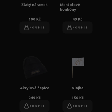
Zlatý náramek
Mentolové
bonbóny
100 Kč
49 Kč
KOUPIT
KOUPIT
Akrylová čepice
Vlajka
249 Kč
150 Kč
KOUPIT
KOUPIT