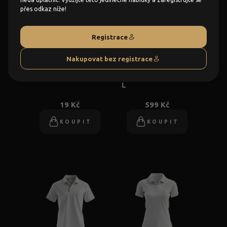
přes odkaz níže!
Registrace
Nakupovat bez registrace
Tužka
Tričko polo pánské
L
19 Kč
599 Kč
KOUPIT
KOUPIT