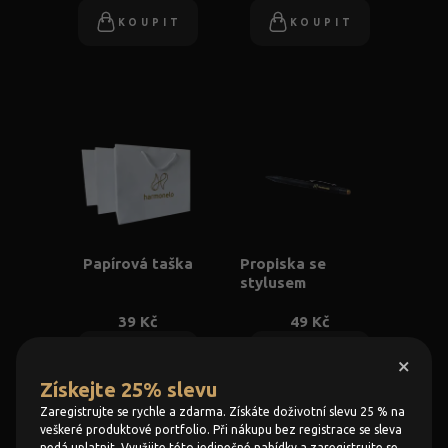
KOUPIT
KOUPIT
Papírová taška
Propiska se
stylusem
39 Kč
49 Kč
KOUPIT
KOUPIT
×
Získejte 25% slevu
Zaregistrujte se rychle a zdarma. Získáte doživotní slevu 25 % na
veškeré produktové portfolio. Při nákupu bez registrace se sleva
nedá uplatnit. Využijte této jedinečné nabídky a zaregistrujte se