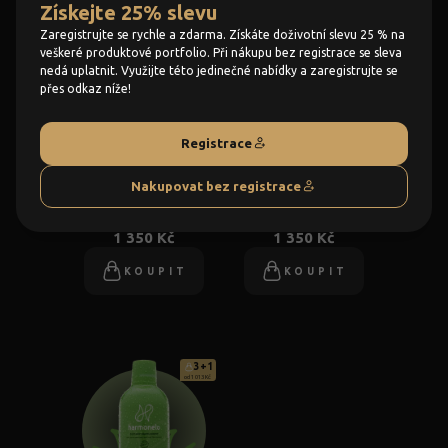
Získejte 25% slevu
Zaregistrujte se rychle a zdarma. Získáte doživotní slevu 25 % na
veškeré produktové portfolio. Při nákupu bez registrace se sleva
3+1
3+1
od 1 013 Kč
od 1 013 Kč
nedá uplatnit. Využijte této jedinečné nabídky a zaregistrujte se
přes odkaz níže!
Registrace
Nakupovat bez registrace
Relax
Slimfit
1 350 Kč
1 350 Kč
KOUPIT
KOUPIT
3+1
od 1 013 Kč