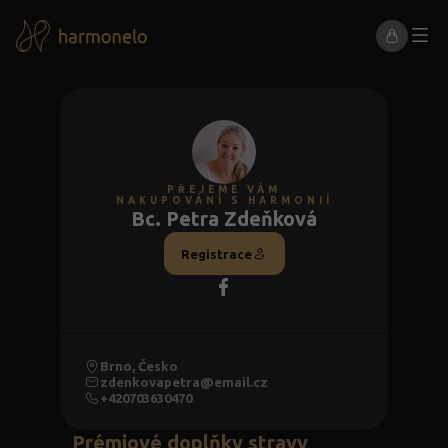
PŘEJEME VÁM
NAKUPOVÁNÍ S HARMONIÍ
Bc. Petra Zdeňková
Registrace
Brno, Česko
zdenkovapetra@email.cz
+420703630470
Prémiové doplňky stravy